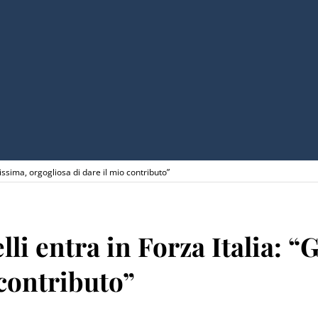
lissima, orgogliosa di dare il mio contributo”
li entra in Forza Italia: “
 contributo”