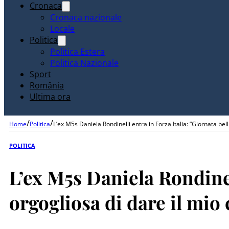
Cronaca
Cronaca nazionale
Locale
Politica
Politica Estera
Politica Nazionale
Sport
România
Ultima ora
/
/
Home
Politica
L’ex M5s Daniela Rondinelli entra in Forza Italia: “Giornata bel
POLITICA
L’ex M5s Daniela Rondinel
orgogliosa di dare il mio