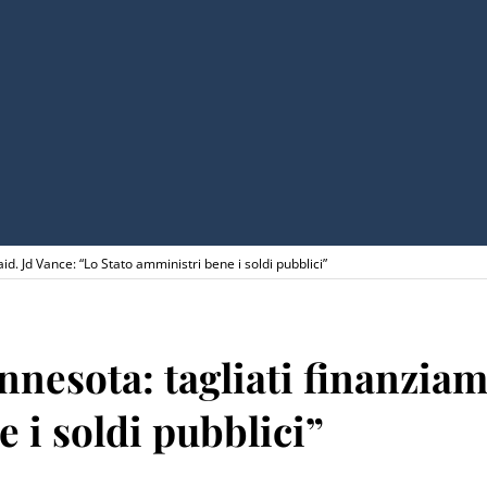
d. Jd Vance: “Lo Stato amministri bene i soldi pubblici”
nesota: tagliati finanziam
 i soldi pubblici”