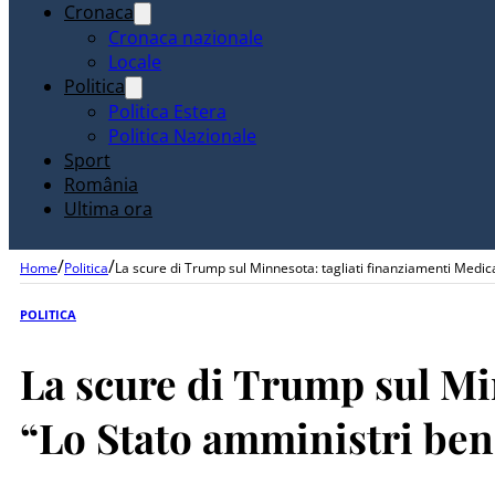
Cronaca
Cronaca nazionale
Locale
Politica
Politica Estera
Politica Nazionale
Sport
România
Ultima ora
/
/
Home
Politica
La scure di Trump sul Minnesota: tagliati finanziamenti Medicai
POLITICA
La scure di Trump sul Min
“Lo Stato amministri bene