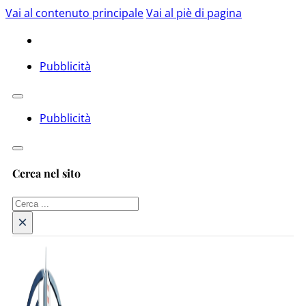
Vai al contenuto principale
Vai al piè di pagina
Pubblicità
Pubblicità
Cerca nel sito
Cerca
×