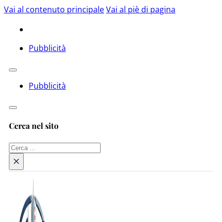
Vai al contenuto principale
Vai al piè di pagina
Pubblicità
Pubblicità
Cerca nel sito
Cerca
×