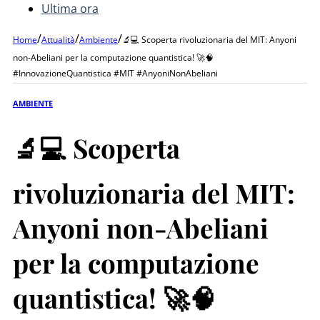
Ultima ora
/
/
/
Home
Attualità
Ambiente
🔬💻 Scoperta rivoluzionaria del MIT: Anyoni
non-Abeliani per la computazione quantistica! 🚀🧠
#InnovazioneQuantistica #MIT #AnyoniNonAbeliani
AMBIENTE
🔬💻 Scoperta
rivoluzionaria del MIT:
Anyoni non-Abeliani
per la computazione
quantistica! 🚀🧠